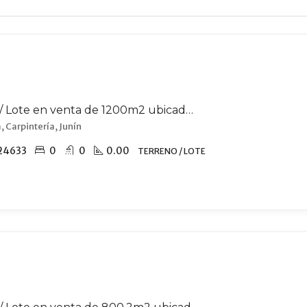
Terreno / Lote en venta de 1200m2 ubicado en Carpintería
, Carpintería, Junín
24633
0
0
0.00
TERRENO / LOTE