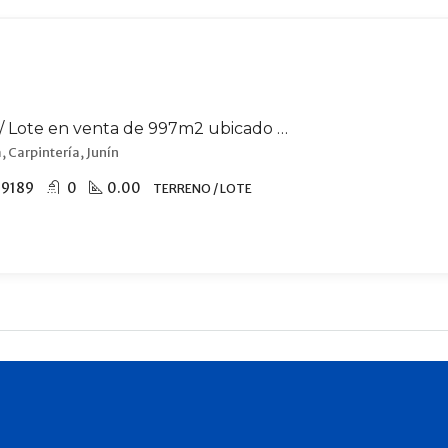
Terreno / Lote en venta de 997m2 ubicado en Carpintería
, Carpintería, Junín
19189
0
0.00
TERRENO / LOTE