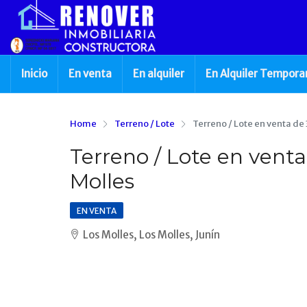
Inicio
En venta
En alquiler
En Alquiler Tempora
Home
Terreno / Lote
Terreno / Lote en venta d
Terreno / Lote en ven
Molles
EN VENTA
Los Molles, Los Molles, Junín