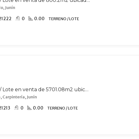
Terreno / Lote en venta de 800.2m2 ubicado en Merlo
o, Junín
21222
0
0.00
TERRENO / LOTE
Terreno / Lote en venta de 5701.08m2 ubicado en Carpintería
, Carpintería, Junín
21213
0
0.00
TERRENO / LOTE