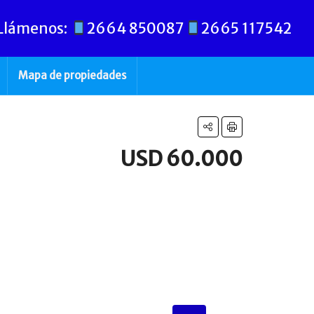
Llámenos:
2664 850087
2665 117542
Mapa de propiedades
USD 60.000