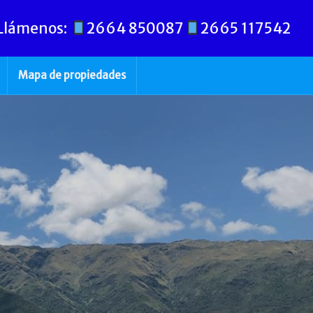
Llámenos:
2664 850087
2665 117542
Mapa de propiedades