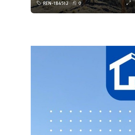
REN-184512
0