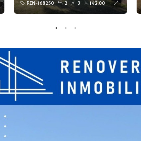
REN-168250
2
3
142.00