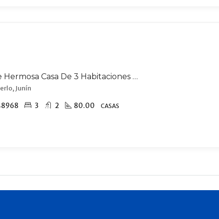
Venta De Hermosa Casa De 3 Habitaciones En Merlo, A 8 Cuadras Del Centro.
erlo, Junín
48968
3
2
80.00
CASAS