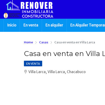
Inicio
En venta
En alquiler
En Alquiler Tempora
Home
Casas
Casa en venta en Villa Larca
Casa en venta en Villa 
EN VENTA
Villa Larca, Villa Larca, Chacabuco