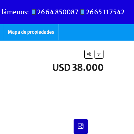
Llámenos:
2664 850087
2665 117542
Mapa de propiedades
USD 38.000