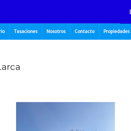
rio
Tasaciones
Nosotros
Contacto
Propiedades
Larca