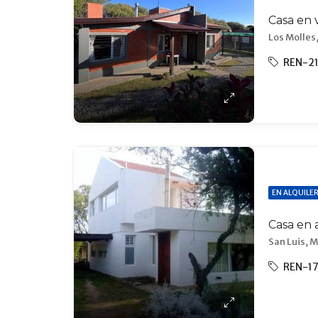
Casa en 
Los Molles,
REN-2
EN ALQUILE
Casa en 
San Luis, M
REN-1