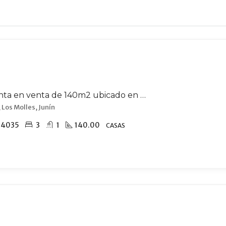
Casa quinta en venta de 140m2 ubicado en Los Molles
 Los Molles, Junín
54035
3
1
140.00
CASAS