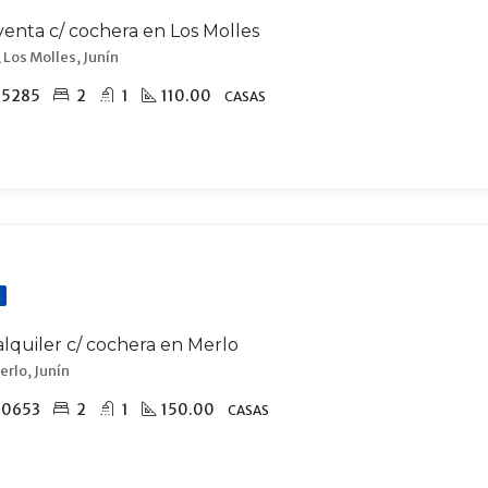
venta c/ cochera en Los Molles
 Los Molles, Junín
15285
2
1
110.00
CASAS
R
alquiler c/ cochera en Merlo
erlo, Junín
70653
2
1
150.00
CASAS