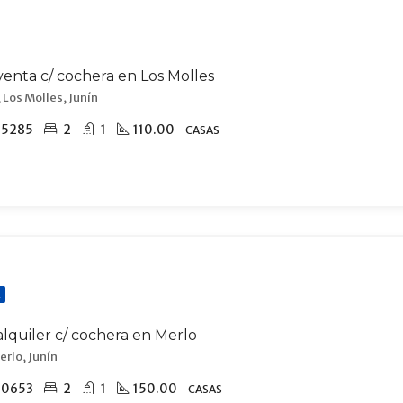
venta c/ cochera en Los Molles
 Los Molles, Junín
15285
2
1
110.00
CASAS
R
alquiler c/ cochera en Merlo
erlo, Junín
70653
2
1
150.00
CASAS