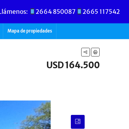
Llámenos:
2664 850087
2665 117542
Mapa de propiedades
USD 164.500