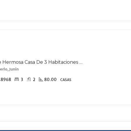
Venta De Hermosa Casa De 3 Habitaciones En Merlo, A 8 Cuadras Del Centro.
erlo, Junín
48968
3
2
80.00
CASAS