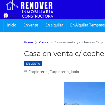
Inicio
En venta
En alquiler
En Alquiler Tempora
Home
Casas
Casa en venta c/ cochera en Carpi
Casa en venta c/ coche
EN VENTA
Carpinteria, Carpintería, Junín