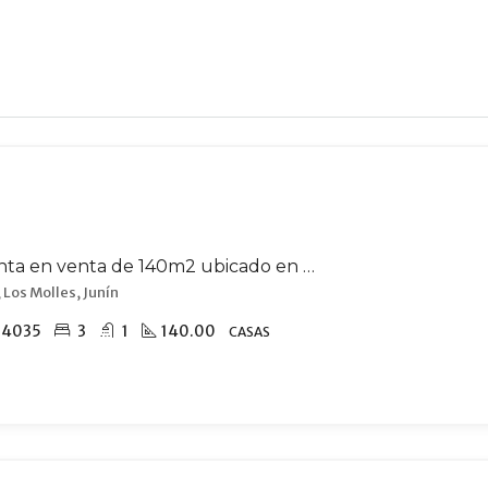
Casa quinta en venta de 140m2 ubicado en Los Molles
 Los Molles, Junín
54035
3
1
140.00
CASAS