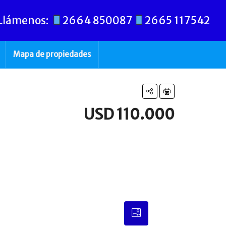
Llámenos:
2664 850087
2665 117542
Mapa de propiedades
USD 110.000