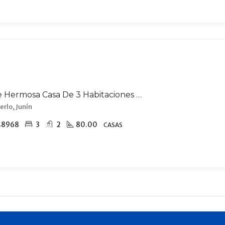
Venta De Hermosa Casa De 3 Habitaciones En Merlo, A 8 Cuadras Del Centro.
erlo, Junín
48968
3
2
80.00
CASAS