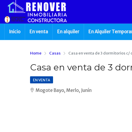
Inicio
En venta
En alquiler
En Alquiler Tempora
Home
Casas
Casa en venta de 3 dormitorios c/
Casa en venta de 3 dor
EN VENTA
Mogote Bayo, Merlo, Junín