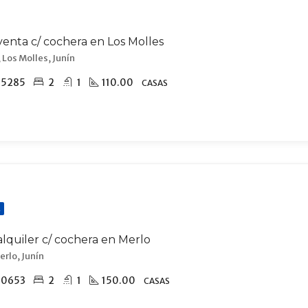
venta c/ cochera en Los Molles
 Los Molles, Junín
15285
2
1
110.00
CASAS
R
alquiler c/ cochera en Merlo
erlo, Junín
70653
2
1
150.00
CASAS