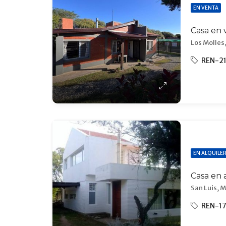
EN VENTA
Casa en 
Los Molles,
REN-2
EN ALQUILE
Casa en 
San Luis, M
REN-1