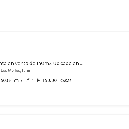
Casa quinta en venta de 140m2 ubicado en Los Molles
 Los Molles, Junín
54035
3
1
140.00
CASAS